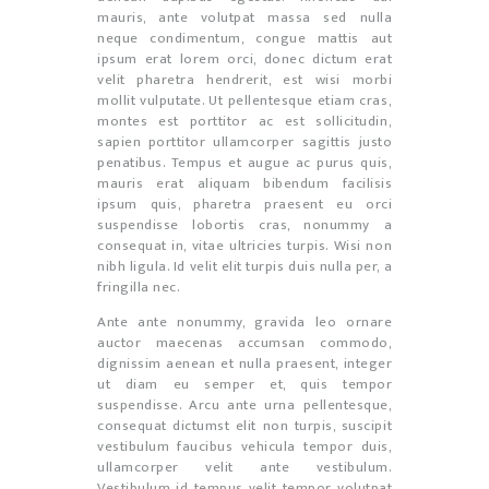
mauris, ante volutpat massa sed nulla
neque condimentum, congue mattis aut
ipsum erat lorem orci, donec dictum erat
velit pharetra hendrerit, est wisi morbi
mollit vulputate. Ut pellentesque etiam cras,
montes est porttitor ac est sollicitudin,
sapien porttitor ullamcorper sagittis justo
penatibus. Tempus et augue ac purus quis,
mauris erat aliquam bibendum facilisis
ipsum quis, pharetra praesent eu orci
suspendisse lobortis cras, nonummy a
consequat in, vitae ultricies turpis. Wisi non
nibh ligula. Id velit elit turpis duis nulla per, a
fringilla nec.
Ante ante nonummy, gravida leo ornare
auctor maecenas accumsan commodo,
dignissim aenean et nulla praesent, integer
ut diam eu semper et, quis tempor
suspendisse. Arcu ante urna pellentesque,
consequat dictumst elit non turpis, suscipit
vestibulum faucibus vehicula tempor duis,
ullamcorper velit ante vestibulum.
Vestibulum id tempus velit tempor volutpat