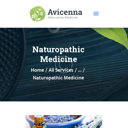
HOME
ABOUT US
Naturopathic
SERVICES
Medicine
DISEASES
Home
All Services
...
TESTIMONIALS
Naturopathic Medicine
PRICE
FEATURES
CONTACTS